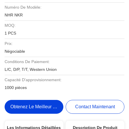
Numéro De Modèle:
NHR NKR
MOQ:
1 PCS
Prix:
Négociable
Conditions De Paiement:
L/C, D/P, T/T, Western Union
Capacité D'approvisionnement:
1000 pièces
Obtenez Le Meilleur Prix
Contact Maintenant
Les Informations Détaillées
Description De Produit