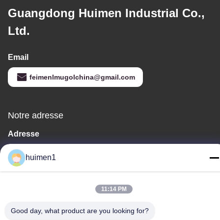
Guangdong Huimen Industrial Co.,
Ltd.
Email
feimenlmugolchina@gmail.com
Notre adresse
Adresse
No 1-3, rue Shuiniupu, village de Yongxing, district de Baiyun,
huimen1
ville de Guangzhou, province du Guangdong, Chine
Téléphone
11:14 PM
86-18929562701
Good day, what product are you looking for?