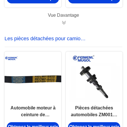
moteur ISUZU NKR
100P
Vue Davantage
Les pièces détachées pour camions
ISUZU
Automobile moteur à
Pièces détachées
ceinture de
automobiles ZM001A-
générateur
1701301-6 contre-
Obtenez le meilleur prix
Obtenez le meilleur prix