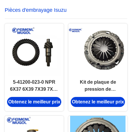
secondaire.
Pièces d'embrayage Isuzu
5-41200-023-0 NPR
Kit de plaque de
6X37 6X39 7X39 7X41
pression de
7X43 pièces
l'embrayage
Obtenez le meilleur prix
Obtenez le meilleur prix
détachées Isuzu
100P600PDMAX 8-
97109246