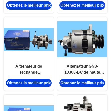
automatique 2,8 kW
d'alternateur de
Obtenez le meilleur prix
Obtenez le meilleur prix
Pour pièces
pièces automobiles
automobiles Jmc
JMC Pièces du
système électrique
Alternateur de
Alternateur GN3-
rechange
10300-BC de haute
professionnel EP1-
qualité pour JMC
Obtenez le meilleur prix
Obtenez le meilleur prix
10300-AB pour
N720, conçu pour une
remplacement JMC
fiabilité et une
Baodian 4D30
efficacité électrique
maximales