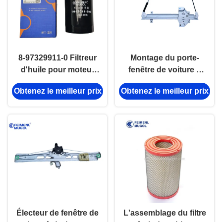
8-97329911-0 Filtreur
Montage du porte-
d'huile pour moteur
fenêtre de voiture à
Isuzu
l'arrière droit JMC X8
Obtenez le meilleur prix
Obtenez le meilleur prix
6204600LC
Électeur de fenêtre de
L'assemblage du filtre