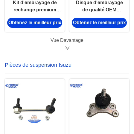
Kit d'embrayage de
Disque d'embrayage
rechange premium
de qualité OEM
0015-005-0018 pour
C8983558040 pour
Obtenez le meilleur prix
Obtenez le meilleur prix
ISUZU 100P, conçu
ISUZU D-MAX & MU-
pour un couple
X, ajustement de
maximal.
précision 275 mm.
Vue Davantage
Pièces de suspension Isuzu