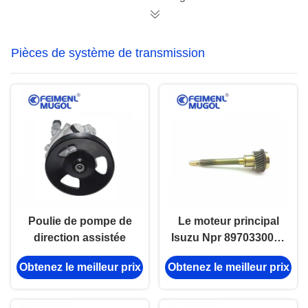
V362 Diesel, conçu
100P Euro 3 et 600P,
pour assurer une
conçu pour fournir un
dissipation thermique
flux d'air puissant.
Pièces de système de transmission
efficace.
Poulie de pompe de
Le moteur principal
direction assistée
Isuzu Npr 8970330030
8944472720
Obtenez le meilleur prix
Obtenez le meilleur prix