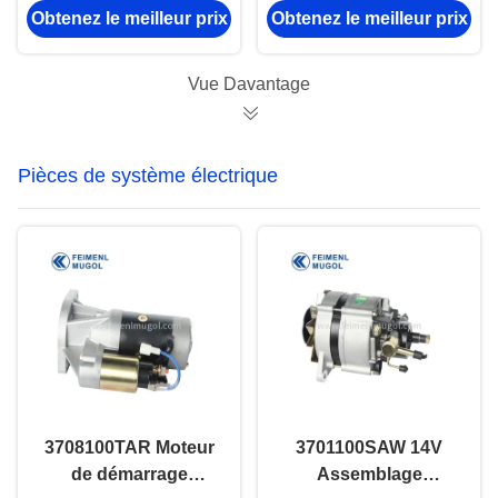
Obtenez le meilleur prix
Obtenez le meilleur prix
41000-57G08
Great Wall H6,
économique pour
résistant à la
Nissan D21 à piston
Corrosion et longue
Vue Davantage
unique 2WD.
durée
Pièces de système électrique
3708100TAR Moteur
3701100SAW 14V
de démarrage
Assemblage