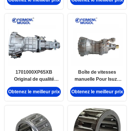
1307012A1A JMC
arbre diesel grand
4JB1
mur survol Haval H3
1701000XP65XB
Boîte de vitesses
Original de qualité
manuelle Pour Isuzu
boîte de vitesses
Tfr55 Dmax 4*2
Obtenez le meilleur prix
Obtenez le meilleur prix
grand mur wingle 5
Pickup
pièces 4D20-H6 4G63
4G69