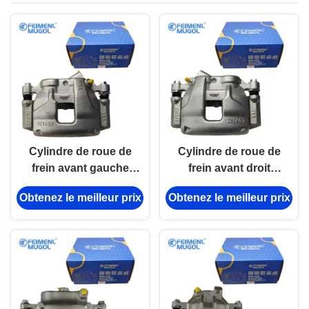
Cylindre de roue de
Cylindre de roue de
frein avant gauche
frein avant droit
robuste 6C11-2B119-
avancé 6C11-
Obtenez le meilleur prix
Obtenez le meilleur prix
AF pour Ford V348,
2B118AE pour Ford
performances de
V348 Efficacité de
freinage fiables.
freinage améliorée