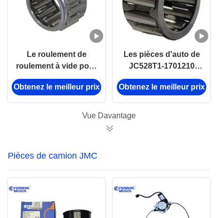
Le roulement de
Les pièces d'auto de
roulement à vide pour
JC528T1-1701210
ISUZU MSB5M JMC
JMC transfèrent la
Obtenez le meilleur prix
Obtenez le meilleur prix
1030 9-00096606-0
vitesse oisive
soutenant pour JMC
493 Euro3
Vue Davantage
Pièces de camion JMC