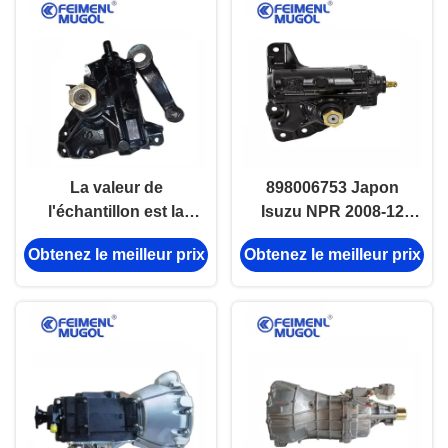
La valeur de
898006753 Japon
l'échantillon est la
Isuzu NPR 2008-12
valeur de
Boîte de vitesses de
Obtenez le meilleur prix
Obtenez le meilleur prix
l'échantillon.
direction assistée de
remplacement
898110220