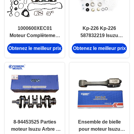
1000600XEC01
Kp-226 Kp-226
Moteur Complètement
587832219 Isuzu
garniture de la tête du
Pouce de direction
Obtenez le meilleur prix
Obtenez le meilleur prix
joint Pour la grande
Moteur à arbre
paroi CC6450
vertical Kit de
GW4C20
réparation
8-94453525 Parties
Ensemble de bielle
moteur Isuzu Arbre à
pour moteur Isuzu