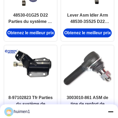
48530-01G25 D22
Lever Asm Idler Arm
Parties du système de
48530-3S525 D22
direction automatique
Système de direction
Obtenez le meilleur prix
Obtenez le meilleur prix
à deux roues
automatique 4 roues
motrices
motrices
8-97102823 Tfr Parties
3003010-861 ASM de
du système de
tige de renfort de
direction automatique
pièce d'auto de
huimen1
Obtenez le meilleur prix
Obtenez le meilleur prix
camion pour