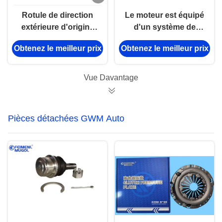
Rotule de direction
Le moteur est équipé
extérieure d'origine
d'un système de
pour Foton Tunland &
commande de
Obtenez le meilleur prix
Obtenez le meilleur prix
JAC T6 – 5 trous 4x4
commande de
pour pick-ups 4x4
moteur.
Vue Davantage
Pièces détachées GWM Auto