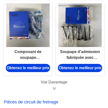
de transmission
manuelle
Composant de
Soupape d'admission
soupape
fabriquée avec
d'échappement
précision
Obtenez le meilleur prix
Obtenez le meilleur prix
moteur axé sur la
1007011XED95 pour
sécurité
Great Wall 4D20M
1007012XED95 pour
Boîte complète de 8
Vue Davantage
Great Wall 4D20M,
pièces, pour des
conçu pour une
performances moteur
précision et une
stables.
Pièces de circuit de freinage
stabilité maximales.