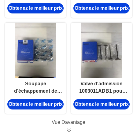
manivelle Pour Isuzu
4JB1
Obtenez le meilleur prix
Obtenez le meilleur prix
4JB1 100P Isuzu
4jb1T
Soupape
Valve d'admission
d'échappement de
1003011ADB1 pour
qualité d'exportation
ISUZU NKR,
Obtenez le meilleur prix
Obtenez le meilleur prix
1003012BB pour
adaptation de
ISUZU NKR & 600P,
précision et longue
approuvée par les
durée de vie
Vue Davantage
acheteurs mondiaux
du marché