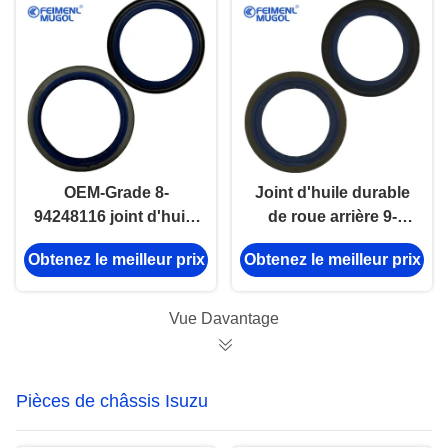
pour une protection
et une stabilité
maximales
OEM-Grade 8-
Joint d'huile durable
94248116 joint d'huile
de roue arrière 9-
de roue avant pour
09724022 pour ISUZU
Obtenez le meilleur prix
Obtenez le meilleur prix
ISUZU NHR 63×80×8
TFR extérieur et 52 ×
ajustement de
72 × 7,5 robuste
précision longue
Vue Davantage
durée de vie et joint
fiable
Pièces de châssis Isuzu