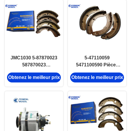
JMC1030 5-87870023
5-47110059
587870023
5471100590 Pièces
Chaussures de
automobiles Souliers
Obtenez le meilleur prix
Obtenez le meilleur prix
freinage automatique
de freinage Pour le
camion ISUZU NKR
100P