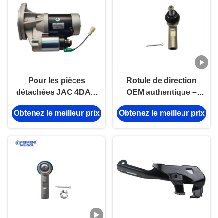
Pour les pièces
Rotule de direction
détachées JAC 4DA1-
OEM authentique –
1 3701200FA
Robuste à 6 trous
Obtenez le meilleur prix
Obtenez le meilleur prix
pour Foton Tunland &
JAC T6 – 6 goujons
4x4 M14