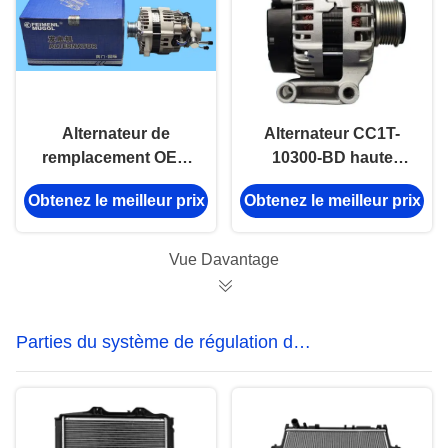
Alternateur de
Alternateur CC1T-
remplacement OEM
10300-BD haute
CN6C15-10300-AA
performance pour
Obtenez le meilleur prix
Obtenez le meilleur prix
rentable avec une
véhicules utilitaires
durabilité supérieure,
légers Ford Transit
JFB1110-011 pour
V362 2.0L.
Vue Davantage
Ford Transit Euro III.
Parties du système de régulation de
la température