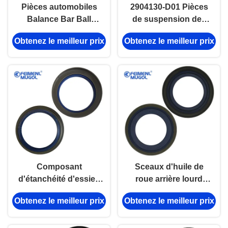
Pièces automobiles
2904130-D01 Pièces
Balance Bar Ball
de suspension des
Head Avant H2
joints à billes pour la
Obtenez le meilleur prix
Obtenez le meilleur prix
2906150XSZ08A
Grande Muraille
GW1020
Composant
Sceaux d'huile de
d'étanchéité d'essieu
roue arrière lourd
axé sur la sécurité 8-
pour ISUZU TFR type
Obtenez le meilleur prix
Obtenez le meilleur prix
94336314 pour ISUZU
intérieur 40×60×10
NKR type intérieur 76
× 102 × 12/22 conçu