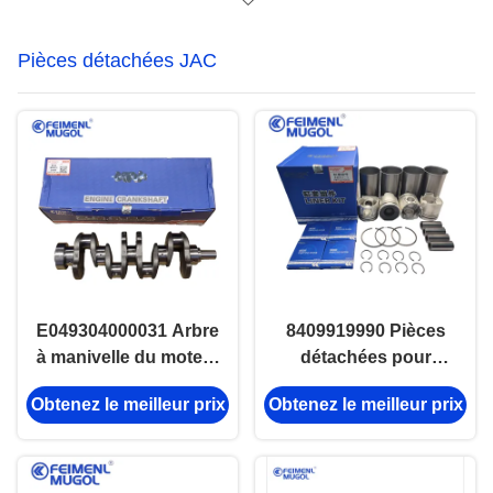
Pièces détachées JAC
E049304000031 Arbre
8409919990 Pièces
à manivelle du moteur
détachées pour
diesel JAC1025
camions JAC
Obtenez le meilleur prix
Obtenez le meilleur prix
JAC1030 JAC1040
Pièces détachées