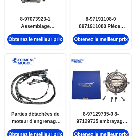
8-97073923-1
8-97191108-0
Assemblage
8971911080 Pièces
d'alternateur
automobiles Souliers
Obtenez le meilleur prix
Obtenez le meilleur prix
automatique 12V 75A
de freinage Pour
Isuzu 4jb1 Pièces du
ISUZU TFS
moteur
Parties détachées de
8-97129735-0 8-
moteur d'engrenage
97129735 embrayage
4JJ1 Isuzu
automatique du
Obtenez le meilleur prix
Obtenez le meilleur prix
ventilateur Pour le