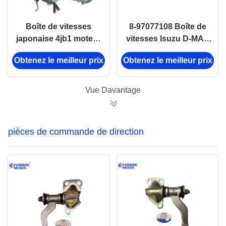
Boîte de vitesses
8-97077108 Boîte de
japonaise 4jb1 moteur
vitesses Isuzu D-MAX
diesel pour Isuzu
4X4 TFR55
Obtenez le meilleur prix
Obtenez le meilleur prix
NKR Truck Parts
Transmission ASSY
Vue Davantage
pièces de commande de direction