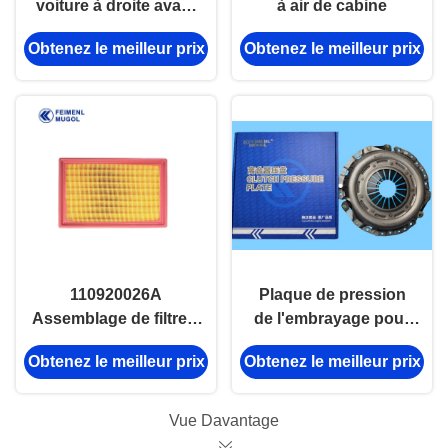
voiture à droite avant
à air de cabine
JMC V362 GK29-
Obtenez le meilleur prix
Obtenez le meilleur prix
V23200BA
110920026A
Plaque de pression
Assemblage de filtre à
de l'embrayage pour
air JMC Isuzu 4JK1
JMC Baodian Euro III
Obtenez le meilleur prix
Obtenez le meilleur prix
4BC2 4JG1 C240
et la Grande Muraille
Pièces du moteur
2.8TC
Vue Davantage