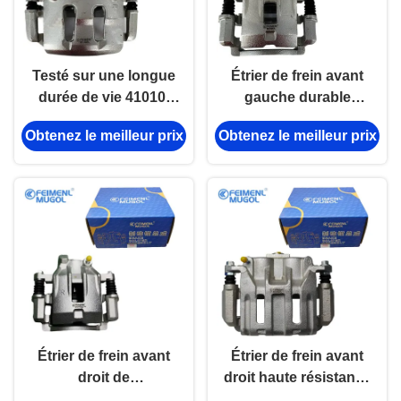
Testé sur une longue
Étrier de frein avant
durée de vie 41010-
gauche durable
56G08B étrier de frein
41001-57G08 pour les
Obtenez le meilleur prix
Obtenez le meilleur prix
avant droit pour
modèles Nissan D21
Nissan D22 à double
à deux roues
piston 4 roues
motrices, conçu pour
motrices
les applications
robustes.
Étrier de frein avant
Étrier de frein avant
droit de
droit haute résistance
remplacement OEM
3501200XKZ16A pour