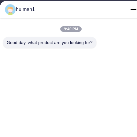
ville de Guangzhou, province du Guangdong, Chine
huimen1
Téléphone
86-18929562701
9:40 PM
Good day, what product are you looking for?
Politique en matière de protection de la vie privée
|
Plan du site
Bonne qualité de la Chine Pièces de moteur Isuzu Fournisseur. ©
de Copyright -2026 Guangdong Huimen Industrial Co., Ltd. . Tous
droits réservés.