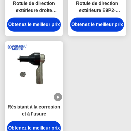
Rotule de direction
Rotule de direction
extérieure droite
extérieure E9P2-
d'origine pour JMC
3289AA d'origine pour
Obtenez le meilleur prix
Yusheng & Yuhu 5
Obtenez le meilleur prix
JMC Yusheng S350 /
(N352/J351) pour EJP2-
Yuhu N350 / N351
3289-AA OEM
Résistant à la corrosion
et à l'usure
Obtenez le meilleur prix