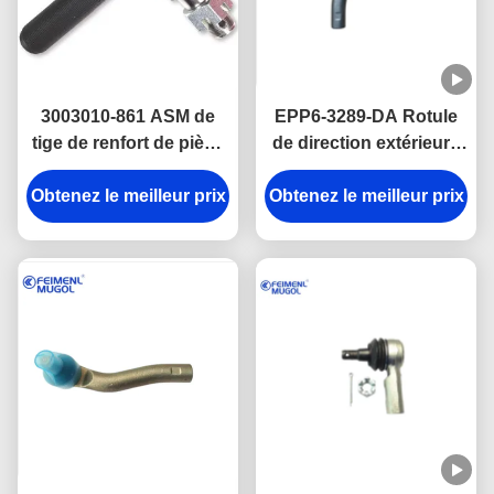
3003010-861 ASM de
EPP6-3289-DA Rotule
tige de renfort de pièce
de direction extérieure
d'auto de camion pour
droite d'origine pour
Obtenez le meilleur prix
QINGLING 600P
Obtenez le meilleur prix
JMC Grand Avenue,
direction souple et sûre