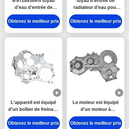
8-97289369-0 tuyau
tuyau d'entrée de
d'eau d'entrée de
radiateur d'eau pour
radiateur pour les
ISUZU 4JB1NA 8-
Obtenez le meilleur prix
pièces du moteur
Obtenez le meilleur prix
97147473-0 pièces
ISUZU 4JH1
moteur
L'appareil est équipé
Le moteur est équipé
d'un boîtier de freinage
d'un moteur à
pour le véhicule ISUZU.
commande automatique
Obtenez le meilleur prix
Obtenez le meilleur prix
de 8-94155360-0