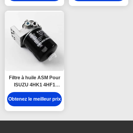
1002401BB
Filtre à huile ASM Pour
ISUZU 4HK1 4HF1
4HG1 8-97148268-2
Obtenez le meilleur prix
Parties de moteur
ISUZU