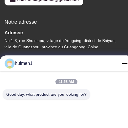
Notre adresse
Adresse
No 1-3, rue Shuiniupu, village de Yongxing, district de Baiyun,
ville de Guangzhou, province du Guangdong, Chine
Téléphone
huimen1
86-18929562701
11:58 AM
Good day, what product are you looking for?
Politique en matière de protection de la vie privée
|
Plan du site
Bonne qualité de la Chine Pièces de moteur Isuzu Fournisseur. ©
de Copyright -2026 Guangdong Huimen Industrial Co., Ltd. . Tous
droits réservés.