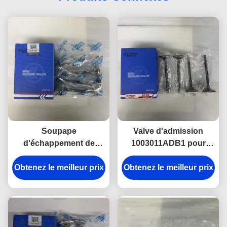
Soupape
Valve d'admission
d'échappement de
1003011ADB1 pour
qualité d'exportation
ISUZU NKR, adaptation
1003012BB pour ISUZU
Obtenez le meilleur prix
Obtenez le meilleur prix
de précision et longue
NKR & 600P, approuvée
durée de vie
par les acheteurs
mondiaux du marché
secondaire.