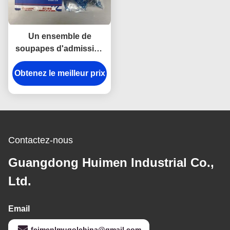
Un ensemble de
soupapes d'admission
de qualité supérieure 8-
Obtenez le meilleur prix
94395882 pour ISUZU
700P, boîte de 4 pièces,
conçue pour
fonctionner et durer
Contactez-nous
Guangdong Huimen Industrial Co.,
Ltd.
Email
feimenlmugolchina@gmail.com