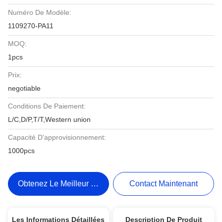
Numéro De Modèle:
1109270-PA11
MOQ:
1pcs
Prix:
negotiable
Conditions De Paiement:
L/C,D/P,T/T,Western union
Capacité D'approvisionnement:
1000pcs
Obtenez Le Meilleur Prix
Contact Maintenant
Les Informations Détaillées
Description De Produit