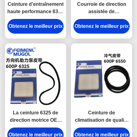
Ceinture d'entraînement
Courroie de direction
haute performance 6320
assistée de
8-97085131 OEM pour
remplacement d'origine
Obtenez le meilleur prix
les systèmes de
Obtenez le meilleur prix
0805-090850-065 OEM
direction assistée Isuzu
6310 pour Isuzu NHKR,
600P, conçus pour
fabriquée pour
assurer un
répondre aux
fonctionnement fiable
spécifications d'usine
d'origine avec un
ajustement et une
durabilité parfaits.
La ceinture 6325 de
Ceinture de
direction motrice OEM
climatisation de qualité
de qualité
OEM SM6550 pour
Obtenez le meilleur prix
professionnelle 0502-
Obtenez le meilleur prix
camions légers Isuzu