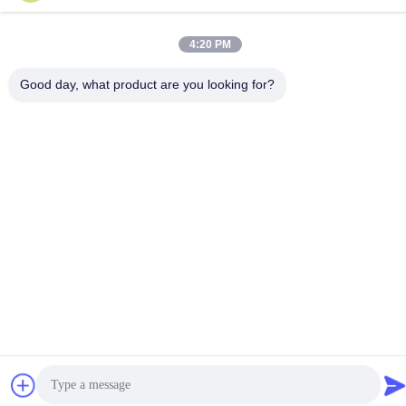
4:20 PM
Good day, what product are you looking for?
Politique en matière de protection de la vie privée
|
Plan du site
Bonne qualité de la Chine Pièces de moteur Isuzu Fournisseur. ©
de Copyright -2026 Guangdong Huimen Industrial Co., Ltd. . Tous
droits réservés.