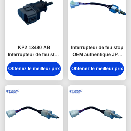
KP2-13480-AB
Interrupteur de feu stop
Interrupteur de feu stop
OEM authentique JP1-
de remplacement de
13480-AA pour New
qualité supérieure OEM
Obtenez le meilleur prix
Obtenez le meilleur prix
Baodian & Yuhu 3,
pour Yuhu 5 & Teshun
conçu pour une
Euro 6, fabriqué selon
activation rapide et
les spécifications
précise du feu stop.
d'usine pour garantir un
ajustement parfait.