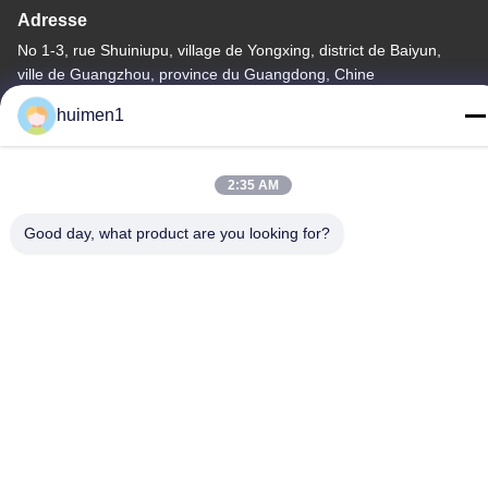
Adresse
No 1-3, rue Shuiniupu, village de Yongxing, district de Baiyun,
ville de Guangzhou, province du Guangdong, Chine
huimen1
Téléphone
86-18929562701
2:35 AM
Good day, what product are you looking for?
Politique en matière de protection de la vie privée
|
Plan du site
Bonne qualité de la Chine Pièces de moteur Isuzu Fournisseur. ©
de Copyright -2026 Guangdong Huimen Industrial Co., Ltd. . Tous
droits réservés.