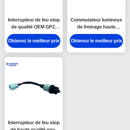
Interrupteur de feu stop
Commutateur lumineux
de qualité OEM GP2-
de freinage haute
13480-AA pour les
performance DN1-
Obtenez le meilleur prix
modèles Yusheng,
Obtenez le meilleur prix
13480-AA compatible
Yuhu et Baodian,
avec les véhicules
construit avec des
Shunda et Kaiyun,
composants internes de
activation fiable du
haute qualité pour
signal de freinage
assurer un
fonctionnement en
douceur et une forte
résistance à l'usure.
Interrupteur de feu stop
de haute qualité pour