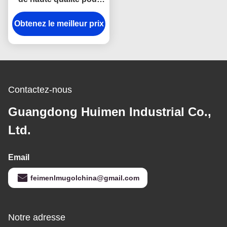
Ford Transit Euro 4,
CN6C15-13480AB OEM
Obtenez le meilleur prix
Professionnel Type
JK9187A assurant un
fonctionnement stable.
Contactez-nous
Guangdong Huimen Industrial Co.,
Ltd.
Email
feimenlmugolchina@gmail.com
Notre adresse