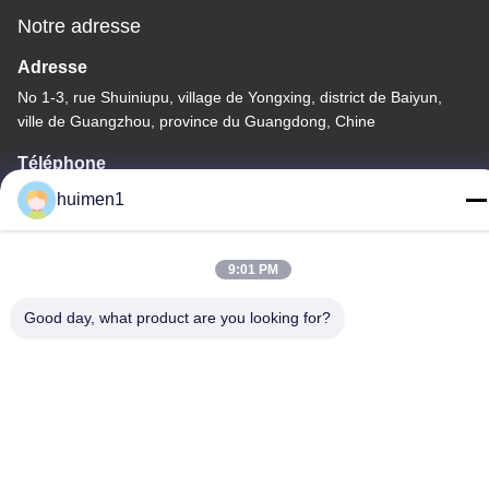
Notre adresse
Adresse
No 1-3, rue Shuiniupu, village de Yongxing, district de Baiyun,
ville de Guangzhou, province du Guangdong, Chine
Téléphone
86-18929562701
huimen1
9:01 PM
Good day, what product are you looking for?
Politique en matière de protection de la vie privée
|
Plan du site
Bonne qualité de la Chine Pièces de moteur Isuzu Fournisseur. ©
de Copyright -2026 Guangdong Huimen Industrial Co., Ltd. . Tous
droits réservés.