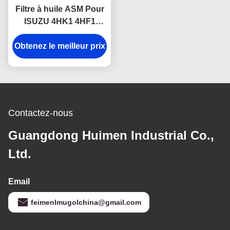
Filtre à huile ASM Pour
ISUZU 4HK1 4HF1
4HG1 8-97148268-2
Obtenez le meilleur prix
Parties de moteur
ISUZU
Contactez-nous
Guangdong Huimen Industrial Co.,
Ltd.
Email
feimenlmugolchina@gmail.com